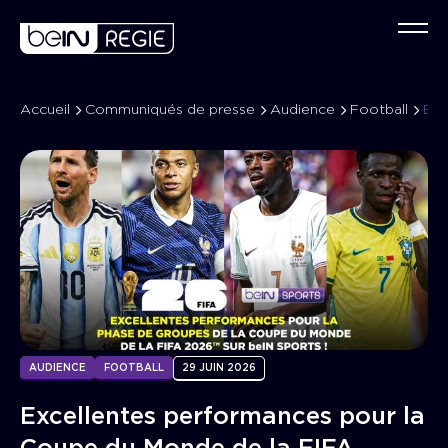
Accueil
Communiqués de presse
Audience
Football
Excellentes performances pour la Coupe du Monde de la FIFA 2026™ sur beIN SPORTS
Qu
Co
C
No
Év
Ta
No
Sp
AUDIENCE
FOOTBALL
29 JUIN 2026
Excellentes performances pour la