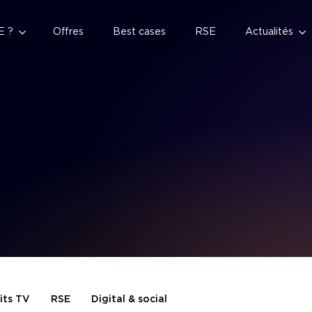
E ?
Offres
Best cases
RSE
Actualités
its TV
RSE
Digital & social