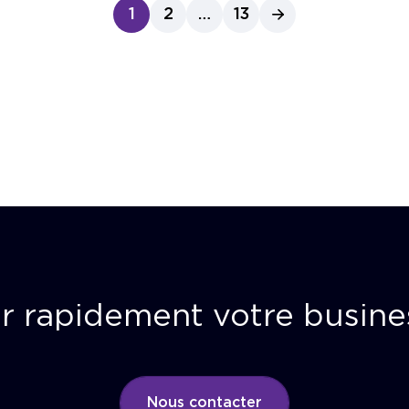
1
2
…
13
r rapidement votre busine
Nous contacter