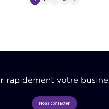
1
2
…
13
r rapidement votre busine
Nous contacter