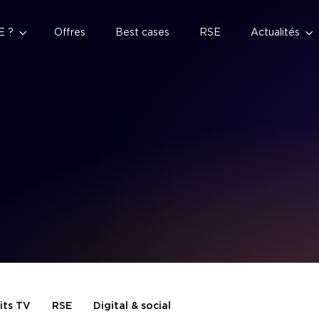
E ?
Offres
Best cases
RSE
Actualités
its TV
RSE
Digital & social