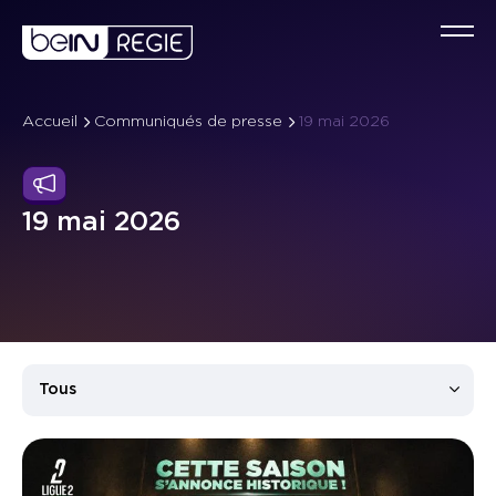
Accueil
Communiqués de presse
19 mai 2026
Qu
Co
C
19 mai 2026
No
Év
Ta
No
Sp