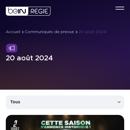
Accueil
Communiqués de presse
20 août 2024
Qu
Co
C
20 août 2024
No
Év
Ta
No
Sp