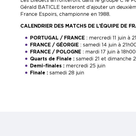
Les Bleuets affronteront dans le groupe C le Po
Gérald BATICLE tenteront d’ajouter un deuxième
France Espoirs, championne en 1988.
CALENDRIER DES MATCHS DE L’ÉQUIPE DE FR
PORTUGAL /
FRANCE
: mercredi 11 juin à 
FRANCE
/
GÉORGIE
: samedi 14 juin à 21h0
FRANCE
/
POLOGNE
: mardi 17 juin à 18h00
Quarts de Finale :
samedi 21 et dimanche 2
Demi-finales :
mercredi 25 juin
Finale :
samedi 28 juin