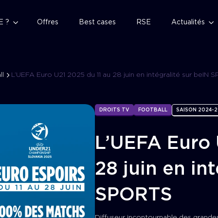
E ?
Offres
Best cases
RSE
Actualités
ll
L’UEFA Euro U21 2025 du 11 au 28 juin en intégralité sur beIN
DROITS TV
FOOTBALL
SAISON 2024-
L’UEFA Euro 
28 juin en in
SPORTS
Diffuseur incontournable des grande