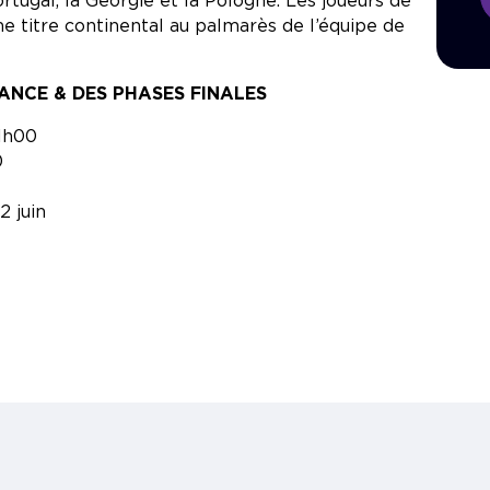
rtugal, la Géorgie et la Pologne. Les joueurs de
 titre continental au palmarès de l’équipe de
ANCE & DES PHASES FINALES
21h00
0
2 juin