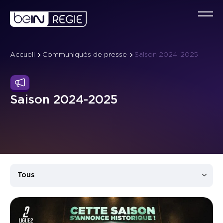
Accueil
Communiqués de presse
Saison 2024-2025
Qu
Co
C
Saison 2024-2025
No
Év
Ta
No
Sp