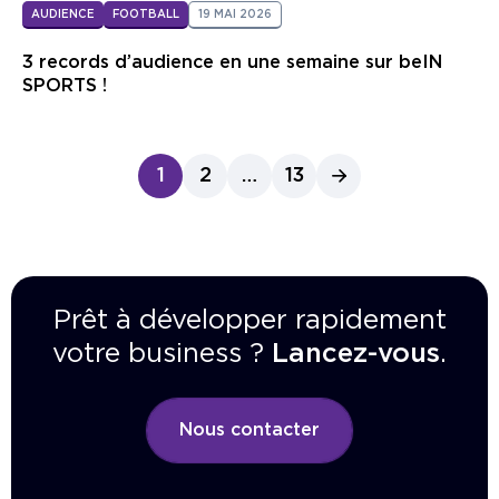
AUDIENCE
FOOTBALL
19 MAI 2026
3 records d’audience en une semaine sur beIN
SPORTS !
1
2
…
13
Prêt à développer rapidement
votre business ?
Lancez-vous
.
Nous contacter