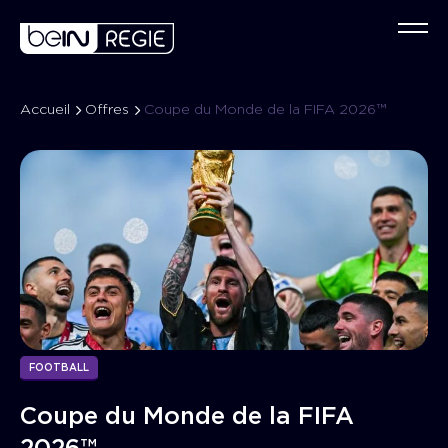
Accueil
Offres
Coupe du Monde de la FIFA 2026™
Qu
Co
C
No
Év
Ta
No
Sp
FOOTBALL
Coupe du Monde de la FIFA